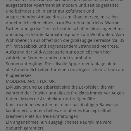
ausgestattete Apartment ist modern und zeitlos gestaltet
und befindet sich in einer gut geführten und
ansprechenden Anlage direkt am Klopeinersee, mit allen
Annehmlichkeiten eines luxuriösen Hotelbetriebs. Warme
Farben und große Fensterfronten schaffen eine angenehme
und ansprechende Raumatmosphäre zum Wohlfühlen. Vom
Wohnbereich aus öffnet sich die großzügige Terrasse (ca. 35
m²) mit Seeblick und angrenzendem Strandbad Merlrose.
Aufgrund der Süd-Westausrichtung genießt man hier
zahlreiche Sonnenstunden und traumhafte
Sonnenuntergänge.Die stilvolle Appartmentanlage bietet
alle Annehmlichkeiten für einen unvergesslichen Urlaub am
Klopeinersee.
MODERNE ARCHITEKTUR.
Exklusivität und Leistbarkeit sind die Eckpfeiler, die wir
während der Entwicklung dieses Projektes immer vor Augen
hatten. Moderne Architektur und zeitgemäße
Konstruktionen wurden mit einer nachhaltigen Bauweise
kombiniert. Und ein helles, ein offenes Konzept öffnet
kreativen Platz für freie Entfaltungen.
Ein angenehmes, ein ausgeglichenes Raumklima wird
dadurch garantiert.