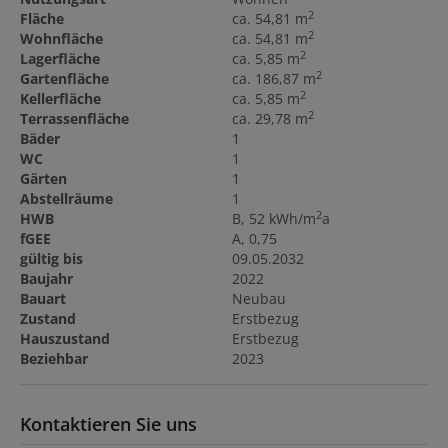
2
Fläche
ca. 54,81 m
2
Wohnfläche
ca. 54,81 m
2
Lagerfläche
ca. 5,85 m
2
Gartenfläche
ca. 186,87 m
2
Kellerfläche
ca. 5,85 m
2
Terrassenfläche
ca. 29,78 m
Bäder
1
WC
1
Gärten
1
Abstellräume
1
2
HWB
B, 52 kWh/m
a
fGEE
A, 0,75
gültig bis
09.05.2032
Baujahr
2022
Bauart
Neubau
Zustand
Erstbezug
Hauszustand
Erstbezug
Beziehbar
2023
Kontaktieren Sie uns