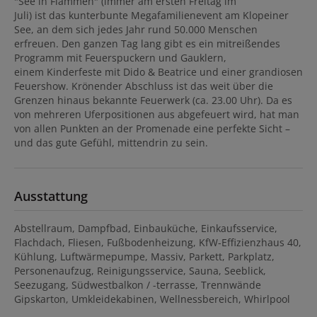
"See in Flammen" (immer am ersten Freitag im
Juli) ist das kunterbunte Megafamilienevent am Klopeiner
See, an dem sich jedes Jahr rund 50.000 Menschen
erfreuen. Den ganzen Tag lang gibt es ein mitreißendes
Programm mit Feuerspuckern und Gauklern,
einem Kinderfeste mit Dido & Beatrice und einer grandiosen
Feuershow. Krönender Abschluss ist das weit über die
Grenzen hinaus bekannte Feuerwerk (ca. 23.00 Uhr). Da es
von mehreren Uferpositionen aus abgefeuert wird, hat man
von allen Punkten an der Promenade eine perfekte Sicht –
und das gute Gefühl, mittendrin zu sein.
Ausstattung
Abstellraum
Dampfbad
Einbauküche
Einkaufsservice
Flachdach
Fliesen
Fußbodenheizung
KfW-Effizienzhaus 40
Kühlung
Luftwärmepumpe
Massiv
Parkett
Parkplatz
Personenaufzug
Reinigungsservice
Sauna
Seeblick
Seezugang
Südwestbalkon / -terrasse
Trennwände
Gipskarton
Umkleidekabinen
Wellnessbereich
Whirlpool