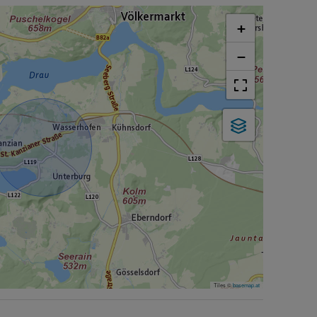
+
−
Tiles ©
basemap.at