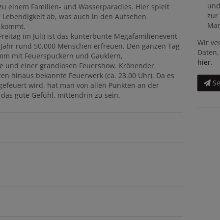
und
zu einem Familien- und Wasserparadies. Hier spielt
zur
d Lebendigkeit ab, was auch in den Aufsehen
Mar
k kommt.
eitag im Juli) ist das kunterbunte Megafamilienevent
Wir ve
s Jahr rund 50.000 Menschen erfreuen. Den ganzen Tag
Daten,
amm mit Feuerspuckern und Gauklern,
hier
.
ce und einer grandiosen Feuershow. Krönender
zen hinaus bekannte Feuerwerk (ca. 23.00 Uhr). Da es
S
efeuert wird, hat man von allen Punkten an der
das gute Gefühl, mittendrin zu sein.