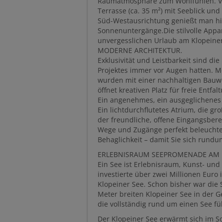
Raumatmosphäre zum Wohlfühlen. Vo
Terrasse (ca. 35 m²) mit Seeblick u
Süd-Westausrichtung genießt man hi
Sonnenuntergänge.Die stilvolle Appa
unvergesslichen Urlaub am Klopeine
MODERNE ARCHITEKTUR.
Exklusivität und Leistbarkeit sind di
Projektes immer vor Augen hatten. 
wurden mit einer nachhaltigen Bauwe
öffnet kreativen Platz für freie Entfal
Ein angenehmes, ein ausgeglichenes
Ein lichtdurchflutetes Atrium, die 
der freundliche, offene Eingangsber
Wege und Zugänge perfekt beleuchtet.
Behaglichkeit – damit Sie sich rund
ERLEBNISRAUM SEEPROMENADE AM 
Ein See ist Erlebnisraum, Kunst- und
investierte über zwei Millionen Euro
Klopeiner See. Schon bisher war di
Meter breiten Klopeiner See in der G
die vollständig rund um einen See fü
Der Klopeiner See erwärmt sich im S