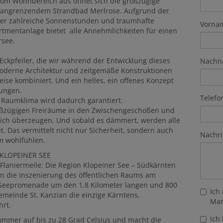
m Wohnbereich aus öffnet sich die großzügige
nd angrenzendem Strandbad Merlrose. Aufgrund der
er zahlreiche Sonnenstunden und traumhafte
Vorna
rtmentanlage bietet alle Annehmlichkeiten für einen
rsee.
e Eckpfeiler, die wir während der Entwicklung dieses
Nachn
Moderne Architektur und zeitgemäße Konstruktionen
ise kombiniert. Und ein helles, ein offenes Konzept
tungen.
Telefo
 Raumklima wird dadurch garantiert.
großzügigen Freiräume in den Zwischengeschoßen und
eich überzeugen. Und sobald es dämmert, werden alle
 Das vermittelt nicht nur Sicherheit, sondern auch
Nachri
um wohlfühlen.
KLOPEINER SEE
 Flaniermeile: Die Region Klopeiner See – Südkärnten
 in die Inszenierung des öffentlichen Raums am
e Seepromenade um den 1,8 Kilometer langen und 800
Ich
emeinde St. Kanzian die einzige Kärntens,
Mar
hrt.
Ich
ommer auf bis zu 28 Grad Celsius und macht die