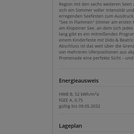
Region mit den sechs weiteren Seen 
sich ein Sommer voller Intensität un
erregenden Seefesten zum Ausdruc
"See in Flammen" (immer am ersten Fr
am Klopeiner See, an dem sich jede
lang gibt es ein mitreißendes Progr
einem Kinderfeste mit Dido & Beatri
Abschluss ist das weit über die Gren
von mehreren Uferpositionen aus abg
Promenade eine perfekte Sicht – und 
Energieausweis
2
HWB
B, 52 kWh/m
a
fGEE
A, 0,75
gültig bis
09.05.2032
Lageplan