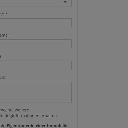
me
ame
n
cht
 möchte weitere
ketinginformationen erhalten.
 bin
Eigentümer:in einer Immobilie