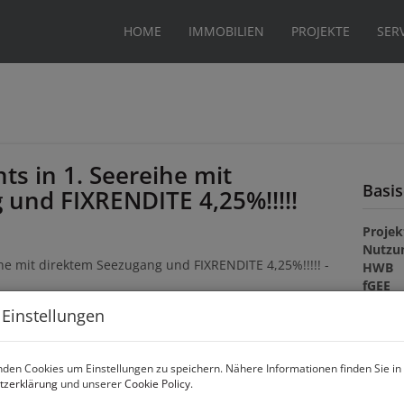
HOME
IMMOBILIEN
PROJEKTE
SER
ts in 1. Seereihe mit
Basi
und FIXRENDITE 4,25%!!!!!
Projek
Nutzu
HWB
fGEE
gültig 
 Einstellungen
Baujah
Bauar
Zusta
den Cookies um Einstellungen zu speichern. Nähere Informationen finden Sie in
Hausz
tzerklärung
und unserer
Cookie Policy
.
Bezieh