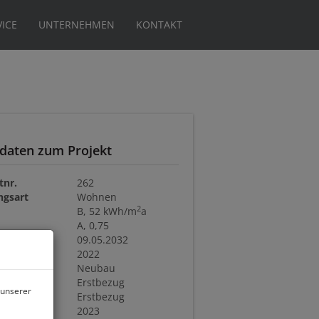
VICE
UNTERNEHMEN
KONTAKT
sdaten zum Projekt
tnr.
262
ngsart
Wohnen
2
B, 52 kWh/m
a
A, 0,75
bis
09.05.2032
r
2022
t
Neubau
nd
Erstbezug
 unserer
ustand
Erstbezug
bar
2023