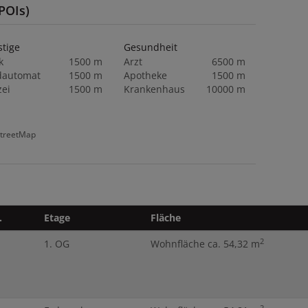
POIs)
stige
Gesundheit
k
1500 m
Arzt
6500 m
dautomat
1500 m
Apotheke
1500 m
zei
1500 m
Krankenhaus
10000 m
StreetMap
.
Etage
Fläche
2
1. OG
Wohnfläche ca. 54,32 m