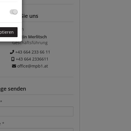
ktieren Sie uns
ptieren
Martin Merlitsch
Geschäftsführung
+43 664 233 66 11
+43 664 2336611
office@mpb1.at
age senden
e