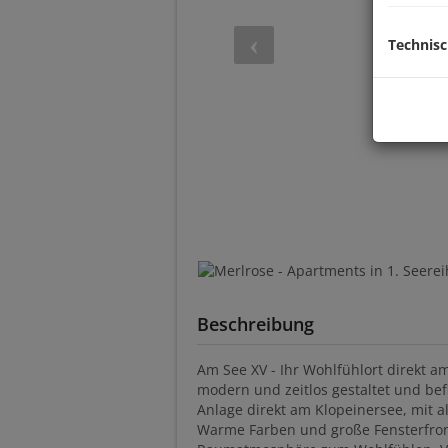
Technis
Beschreibung
Am See XV - Ihr Wohlfühlort direkt a
modern und zeitlos gestaltet und be
Anlage direkt am Klopeinersee, mit a
Warme Farben und große Fensterfro