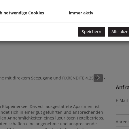
ch notwendige Cookies
immer aktiv
Konta
Speichern
Alle akze
Anfr
E-Mail
m Klopeinersee. Das voll ausgestattete Apartment ist
findet sich in einer gut geführten und ansprechenden
llen Annehmlichkeiten eines luxuriösen Hotelbetriebs.
Anred
nten schaffen eine angenehme und ansprechende