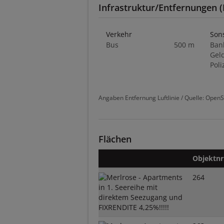
Infrastruktur/Entfernungen (
Verkehr
Son
Bus
500 m
Ban
Gel
Poli
Angaben Entfernung Luftlinie / Quelle: Open
Flächen
Objektnr
264